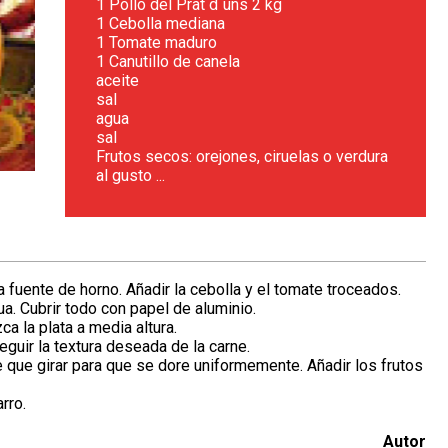
1 Pollo del Prat d`uns 2 kg
1 Cebolla mediana
1 Tomate maduro
1 Canutillo de canela
aceite
sal
agua
sal
Frutos secos: orejones, ciruelas o verdura
al gusto ...
a fuente de horno. Añadir la cebolla y el tomate troceados.
ua. Cubrir todo con papel de aluminio.
a la plata a media altura.
guir la textura deseada de la carne.
e que girar para que se dore uniformemente. Añadir los frutos
rro.
Autor