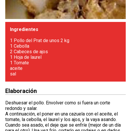
Ingredientes
1 Pollo del Prat de unos 2 kg
1 Cebolla
2 Cabeces de ajos
1 Hoja de laurel
1 Tomate
aceite
sal
Elaboración
Deshuesar el pollo. Envolver como si fuera un corte
redondo y salar.
A continuación, el poner en una cazuela con el aceite, el
tomate, la cebolla, el laurel y los ajos, y la vaya asando.
Cuando sea asado, el deje que se enfríe (mejor de un día
para el otro). Una vez frío, cortarlo en rodajas o en dados,